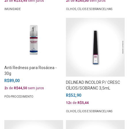
2
x de
R$33,95
sem juros
2
x de
R$45,00
sem juros
IMUNIDADE
OLHOS, CÍLIOS E SOBRANCELHAS
Anti Redness para Rosácea -
30g
R$89,00
DELINEAD INCOLOR P/ CRESC
CÍLIOS/SOBRANC 3,5mL
2
x de
R$44,50
sem juros
R$52,90
PÓS-PROCEDIMENTO
12
x de
R$5,44
OLHOS, CÍLIOS E SOBRANCELHAS