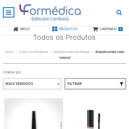
Tecnologia de ponta, precisão e qualidade!
0
INÍCIO
PRODUTOS
CARRINHO
Todos os Produtos
Início
-
Todos os Produtos
-
breadcrumbs.eu-desejo
-
breadcrumbs.vida-
natural
Ordenar por:
FILTRAR