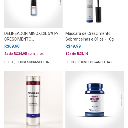
DELINEADOR MINOXIDIL 5% P/
Máscara de Crescimento
CRESCIMENTO
Sobrancelhas e Cílios - 10g
SOBRANCELHAS E CÍLIOS
R$69,90
R$49,99
3,5mL
2
x de
R$34,95
sem juros
12
x de
R$5,14
OLHOS, CÍLIOS E SOBRANCELHAS
OLHOS, CÍLIOS E SOBRANCELHAS