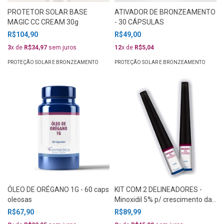
PROTETOR SOLAR BASE
ATIVADOR DE BRONZEAMENTO
MAGIC CC CREAM 30g
- 30 CÁPSULAS
R$104,90
R$49,00
3
x de
R$34,97
sem juros
12
x de
R$5,04
PROTEÇÃO SOLAR E BRONZEAMENTO
PROTEÇÃO SOLAR E BRONZEAMENTO
ÓLEO DE ORÉGANO 1G - 60 caps
KIT COM 2 DELINEADORES -
oleosas
Minoxidil 5% p/ crescimento das
sobrancelhas e cílios 3,5mL
R$67,90
R$89,99