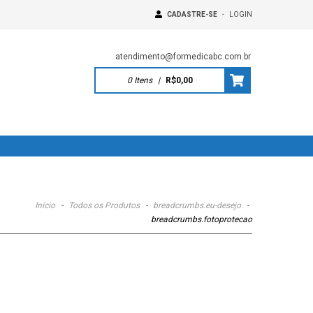
CADASTRE-SE
-
LOGIN
atendimento@formedicabc.com.br
0
Itens
|
R$0,00
Início
-
Todos os Produtos
-
breadcrumbs.eu-desejo
-
breadcrumbs.fotoprotecao