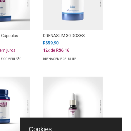
 Cápsulas
DRENASLIM 30 DOSES
R$59,90
em juros
12
x de
R$6,16
E E COMPULSÃO
DRENAGEM E CELULITE
Cookies.