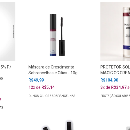
 5% P/
Máscara de Crescimento
PROTETOR SOL
Sobrancelhas e Cílios - 10g
MAGIC CC CRE
OS
R$49,99
R$104,90
12
x de
R$5,14
3
x de
R$34,97
s
OLHOS, CÍLIOS E SOBRANCELHAS
PROTEÇÃO SOLAR E
s
AS