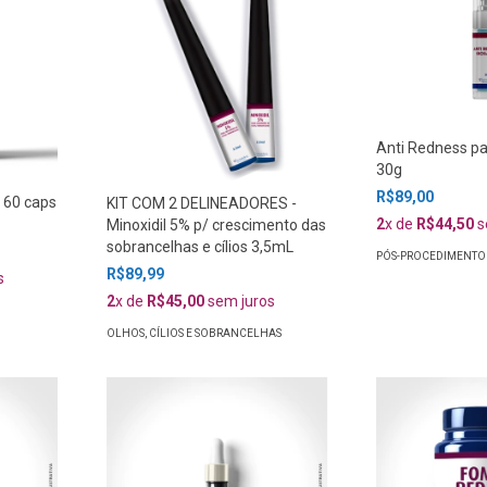
Anti Redness pa
30g
R$89,00
 60 caps
KIT COM 2 DELINEADORES -
2
x de
R$44,50
s
Minoxidil 5% p/ crescimento das
sobrancelhas e cílios 3,5mL
PÓS-PROCEDIMENTO
R$89,99
s
2
x de
R$45,00
sem juros
OLHOS, CÍLIOS E SOBRANCELHAS