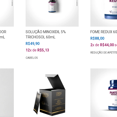
DOR
SOLUÇÃO MINOXIDIL 5%
FOME REDUX 60
0mL
TRICHOSOL 60mL
R$88,00
R$49,90
2
x de
R$44,00
s
12
x de
R$5,13
REDUÇÃO DE APETIT
CABELOS